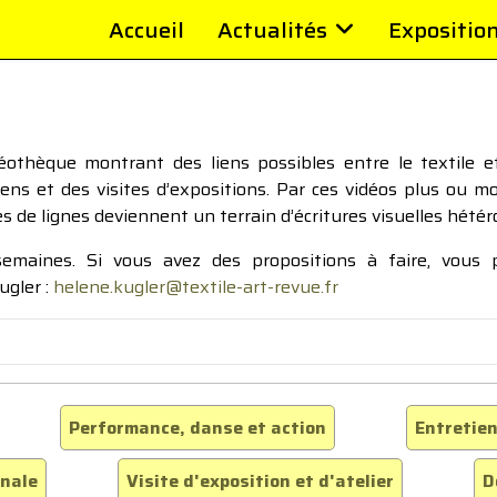
Accueil
Actualités
Expositio
thèque montrant des liens possibles entre le textile et 
tiens et des visites d’expositions. Par ces vidéos plus ou 
pes de lignes deviennent un terrain d’écritures visuelles hétér
 semaines. Si vous avez des propositions à faire, vous
ugler :
helene.kugler@textile-art-revue.fr
Performance, danse et action
Entretien
inale
Visite d'exposition et d'atelier
D