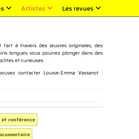
ns
Artistes
Les revues
l’art à travers des œuvres originales, des
moins longues vous pourrez plonger dans des
oclites et curieuses.
 pouvez contacter Louise-Emma Vasserot :
 et conférence
ocumentaire