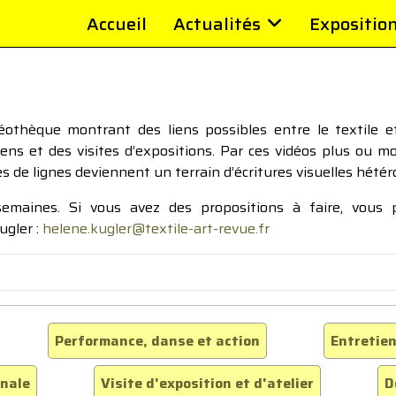
Accueil
Actualités
Expositio
thèque montrant des liens possibles entre le textile et 
tiens et des visites d’expositions. Par ces vidéos plus ou 
pes de lignes deviennent un terrain d’écritures visuelles hétér
 semaines. Si vous avez des propositions à faire, vous
ugler :
helene.kugler@textile-art-revue.fr
Performance, danse et action
Entretien
inale
Visite d'exposition et d'atelier
D