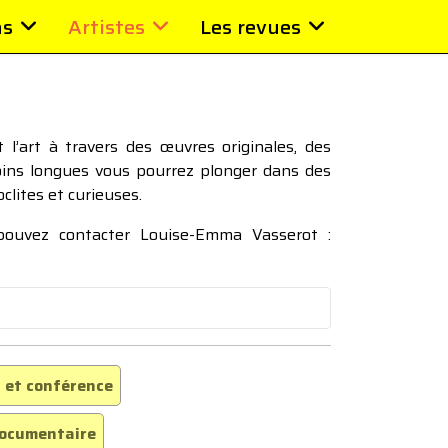
ns
Artistes
Les revues
l’art à travers des œuvres originales, des
moins longues vous pourrez plonger dans des
oclites et curieuses.
 pouvez contacter Louise-Emma Vasserot :
 et conférence
ocumentaire