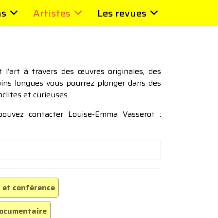
ns
Artistes
Les revues
l’art à travers des œuvres originales, des
moins longues vous pourrez plonger dans des
oclites et curieuses.
 pouvez contacter Louise-Emma Vasserot :
 et conférence
ocumentaire