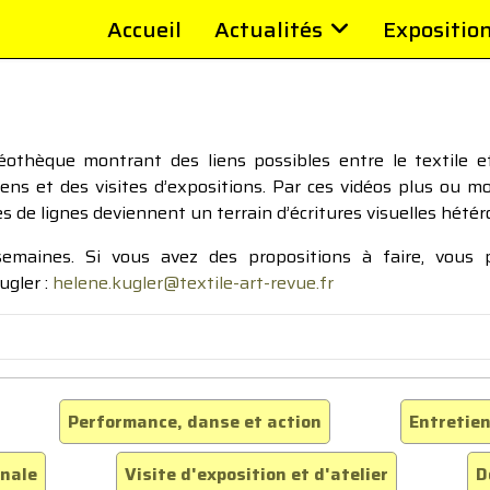
Accueil
Actualités
Expositio
thèque montrant des liens possibles entre le textile et 
tiens et des visites d’expositions. Par ces vidéos plus ou 
pes de lignes deviennent un terrain d’écritures visuelles hétér
 semaines. Si vous avez des propositions à faire, vous
ugler :
helene.kugler@textile-art-revue.fr
Performance, danse et action
Entretien
inale
Visite d'exposition et d'atelier
D