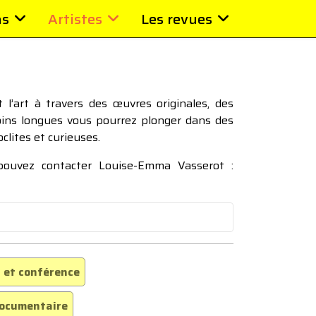
ns
Artistes
Les revues
l’art à travers des œuvres originales, des
moins longues vous pourrez plonger dans des
oclites et curieuses.
 pouvez contacter Louise-Emma Vasserot :
 et conférence
ocumentaire