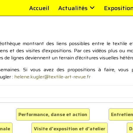
Accueil
Actualités
Expositio
thèque montrant des liens possibles entre le textile et 
tiens et des visites d’expositions. Par ces vidéos plus ou 
pes de lignes deviennent un terrain d’écritures visuelles hétér
 semaines. Si vous avez des propositions à faire, vous
ugler :
helene.kugler@textile-art-revue.fr
Performance, danse et action
Entretien
inale
Visite d'exposition et d'atelier
D