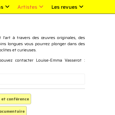
ns
Artistes
Les revues
l’art à travers des œuvres originales, des
moins longues vous pourrez plonger dans des
oclites et curieuses.
 pouvez contacter Louise-Emma Vasserot :
 et conférence
ocumentaire