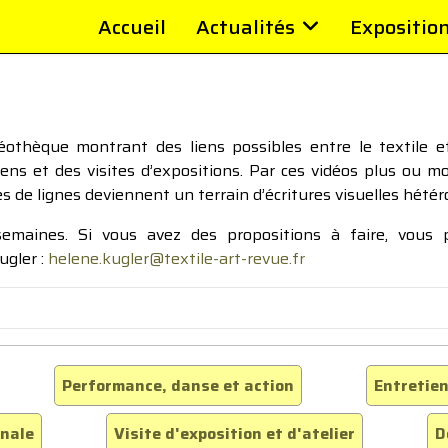
Accueil
Actualités
Expositio
thèque montrant des liens possibles entre le textile et 
tiens et des visites d’expositions. Par ces vidéos plus ou 
pes de lignes deviennent un terrain d’écritures visuelles hétér
 semaines. Si vous avez des propositions à faire, vous
ugler :
helene.kugler@textile-art-revue.fr
Performance, danse et action
Entretien
inale
Visite d'exposition et d'atelier
D