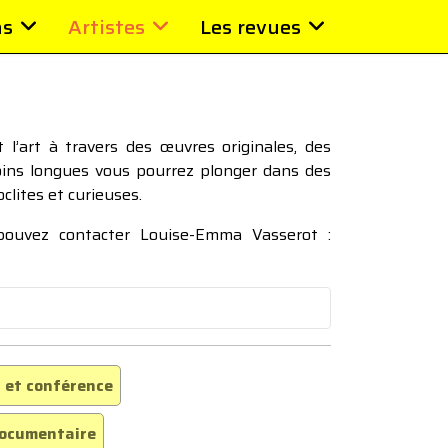
ns
Artistes
Les revues
l’art à travers des œuvres originales, des
moins longues vous pourrez plonger dans des
oclites et curieuses.
 pouvez contacter Louise-Emma Vasserot :
 et conférence
ocumentaire