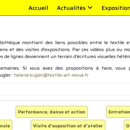
Accueil
Actualités
Expositio
thèque montrant des liens possibles entre le textile et 
tiens et des visites d’expositions. Par ces vidéos plus ou 
pes de lignes deviennent un terrain d’écritures visuelles hétér
 semaines. Si vous avez des propositions à faire, vous
ugler :
helene.kugler@textile-art-revue.fr
Performance, danse et action
Entretien
inale
Visite d'exposition et d'atelier
D