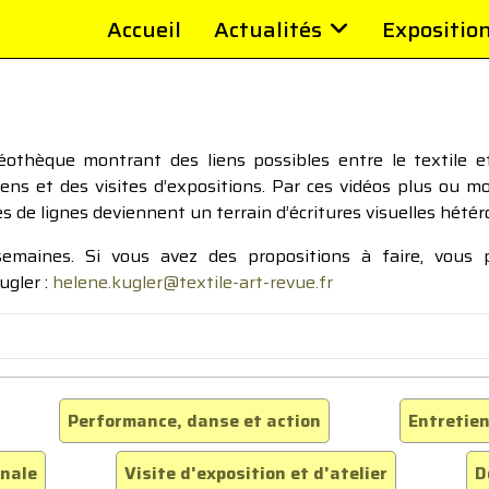
Accueil
Actualités
Expositio
thèque montrant des liens possibles entre le textile et 
tiens et des visites d’expositions. Par ces vidéos plus ou 
pes de lignes deviennent un terrain d’écritures visuelles hétér
 semaines. Si vous avez des propositions à faire, vous
ugler :
helene.kugler@textile-art-revue.fr
Performance, danse et action
Entretien
inale
Visite d'exposition et d'atelier
D