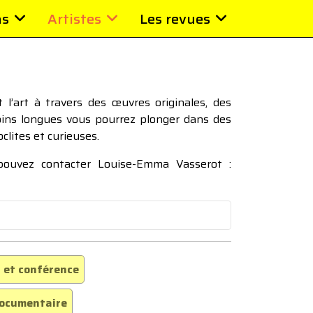
ns
Artistes
Les revues
l’art à travers des œuvres originales, des
moins longues vous pourrez plonger dans des
oclites et curieuses.
 pouvez contacter Louise-Emma Vasserot :
 et conférence
ocumentaire