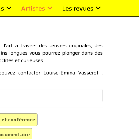
ns
Artistes
Les revues
l’art à travers des œuvres originales, des
moins longues vous pourrez plonger dans des
oclites et curieuses.
 pouvez contacter Louise-Emma Vasserot :
 et conférence
ocumentaire