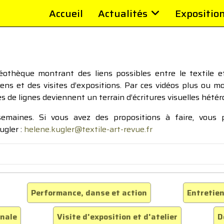
Accueil
Actualités
Expositio
thèque montrant des liens possibles entre le textile et 
tiens et des visites d’expositions. Par ces vidéos plus ou 
pes de lignes deviennent un terrain d’écritures visuelles hétér
 semaines. Si vous avez des propositions à faire, vous
ugler :
helene.kugler@textile-art-revue.fr
Performance, danse et action
Entretien
inale
Visite d'exposition et d'atelier
D