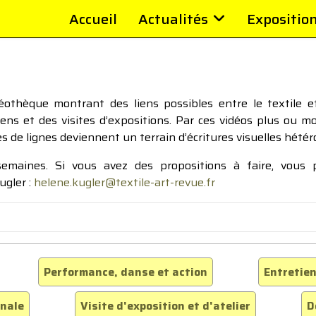
Accueil
Actualités
Expositio
thèque montrant des liens possibles entre le textile et 
tiens et des visites d’expositions. Par ces vidéos plus ou 
pes de lignes deviennent un terrain d’écritures visuelles hétér
 semaines. Si vous avez des propositions à faire, vous
ugler :
helene.kugler@textile-art-revue.fr
Performance, danse et action
Entretien
inale
Visite d'exposition et d'atelier
D