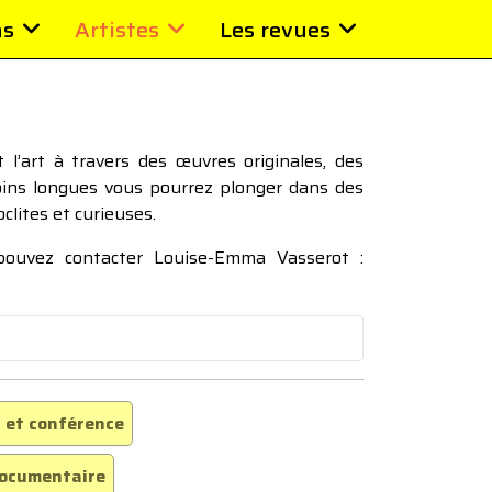
ns
Artistes
Les revues
l’art à travers des œuvres originales, des
moins longues vous pourrez plonger dans des
oclites et curieuses.
 pouvez contacter Louise-Emma Vasserot :
 et conférence
ocumentaire