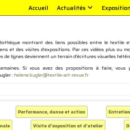
Accueil
Actualités
Expositio
thèque montrant des liens possibles entre le textile et 
tiens et des visites d’expositions. Par ces vidéos plus ou 
pes de lignes deviennent un terrain d’écritures visuelles hétér
 semaines. Si vous avez des propositions à faire, vous
ugler :
helene.kugler@textile-art-revue.fr
Performance, danse et action
Entretien
inale
Visite d'exposition et d'atelier
D