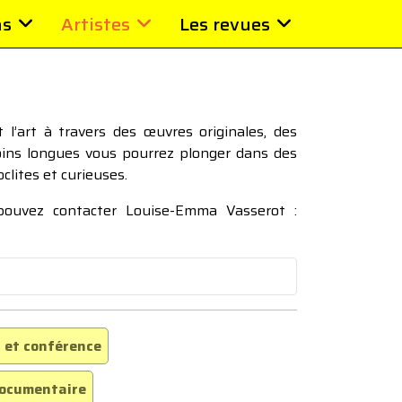
ns
Artistes
Les revues
l’art à travers des œuvres originales, des
moins longues vous pourrez plonger dans des
oclites et curieuses.
 pouvez contacter Louise-Emma Vasserot :
 et conférence
ocumentaire