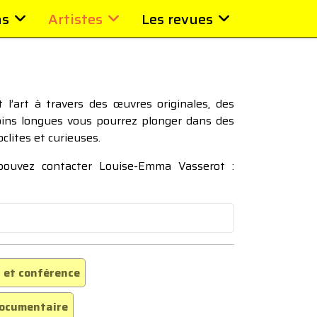
ns
Artistes
Les revues
l’art à travers des œuvres originales, des
moins longues vous pourrez plonger dans des
oclites et curieuses.
 pouvez contacter Louise-Emma Vasserot :
 et conférence
ocumentaire