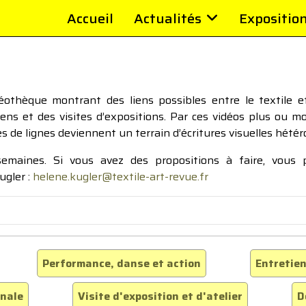
Accueil
Actualités
Expositio
thèque montrant des liens possibles entre le textile et 
tiens et des visites d’expositions. Par ces vidéos plus ou 
pes de lignes deviennent un terrain d’écritures visuelles hétér
 semaines. Si vous avez des propositions à faire, vous
ugler :
helene.kugler@textile-art-revue.fr
Performance, danse et action
Entretien
inale
Visite d'exposition et d'atelier
D