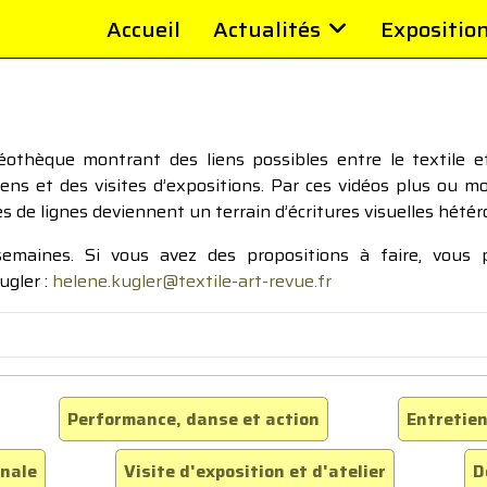
Accueil
Actualités
Expositio
thèque montrant des liens possibles entre le textile et 
tiens et des visites d’expositions. Par ces vidéos plus ou 
pes de lignes deviennent un terrain d’écritures visuelles hétér
 semaines. Si vous avez des propositions à faire, vous
ugler :
helene.kugler@textile-art-revue.fr
Performance, danse et action
Entretien
inale
Visite d'exposition et d'atelier
D