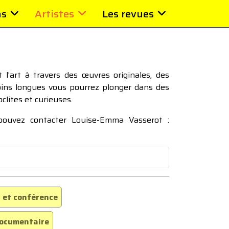
ns
Artistes
Les revues
l’art à travers des œuvres originales, des
moins longues vous pourrez plonger dans des
oclites et curieuses.
 pouvez contacter Louise-Emma Vasserot :
 et conférence
ocumentaire