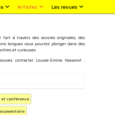
ns
Artistes
Les revues
l’art à travers des œuvres originales, des
moins longues vous pourrez plonger dans des
oclites et curieuses.
 pouvez contacter Louise-Emma Vasserot :
 et conférence
ocumentaire