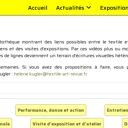
Accueil
Actualités
Expositio
thèque montrant des liens possibles entre le textile et 
tiens et des visites d’expositions. Par ces vidéos plus ou 
pes de lignes deviennent un terrain d’écritures visuelles hétér
 semaines. Si vous avez des propositions à faire, vous
ugler :
helene.kugler@textile-art-revue.fr
Performance, danse et action
Entretien
inale
Visite d'exposition et d'atelier
D