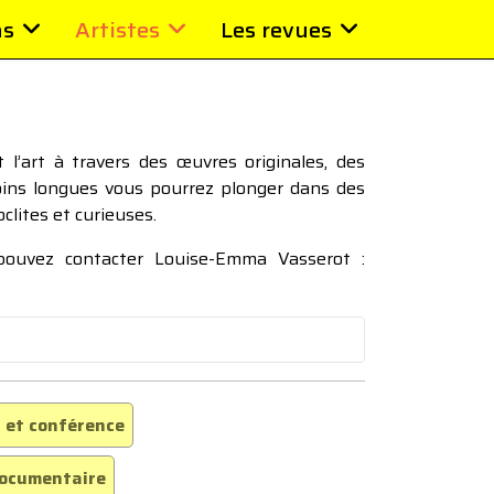
ns
Artistes
Les revues
l’art à travers des œuvres originales, des
moins longues vous pourrez plonger dans des
oclites et curieuses.
 pouvez contacter Louise-Emma Vasserot :
 et conférence
ocumentaire