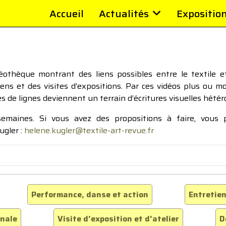
Accueil
Actualités
Expositio
thèque montrant des liens possibles entre le textile et 
tiens et des visites d’expositions. Par ces vidéos plus ou 
pes de lignes deviennent un terrain d’écritures visuelles hétér
 semaines. Si vous avez des propositions à faire, vous
ugler :
helene.kugler@textile-art-revue.fr
Performance, danse et action
Entretien
inale
Visite d'exposition et d'atelier
D