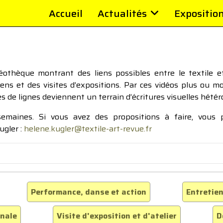
Accueil
Actualités
Expositio
thèque montrant des liens possibles entre le textile et 
tiens et des visites d’expositions. Par ces vidéos plus ou 
pes de lignes deviennent un terrain d’écritures visuelles hétér
 semaines. Si vous avez des propositions à faire, vous
ugler :
helene.kugler@textile-art-revue.fr
Performance, danse et action
Entretien
inale
Visite d'exposition et d'atelier
D