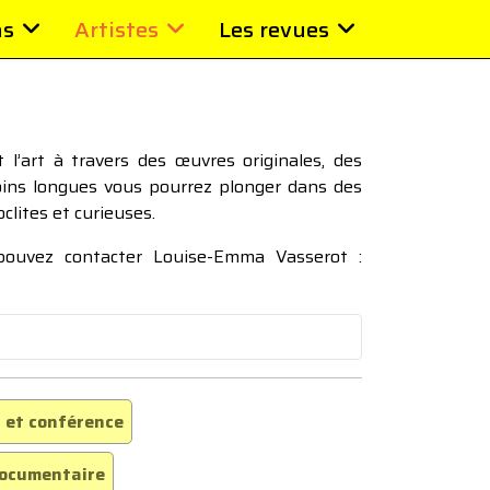
ns
Artistes
Les revues
l’art à travers des œuvres originales, des
moins longues vous pourrez plonger dans des
oclites et curieuses.
 pouvez contacter Louise-Emma Vasserot :
 et conférence
ocumentaire