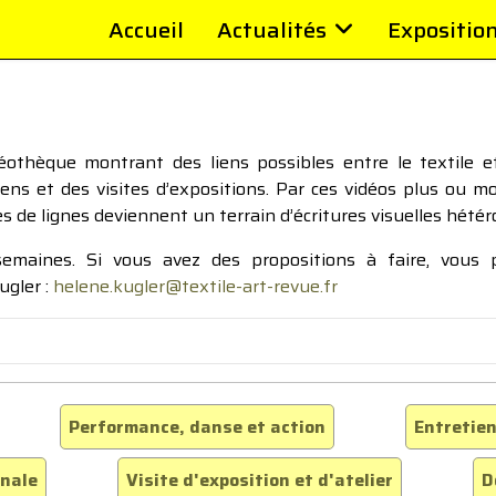
Accueil
Actualités
Expositio
thèque montrant des liens possibles entre le textile et 
tiens et des visites d’expositions. Par ces vidéos plus ou 
pes de lignes deviennent un terrain d’écritures visuelles hétér
 semaines. Si vous avez des propositions à faire, vous
ugler :
helene.kugler@textile-art-revue.fr
Performance, danse et action
Entretien
inale
Visite d'exposition et d'atelier
D