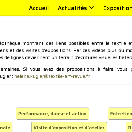
Accueil
Actualités
Expositio
thèque montrant des liens possibles entre le textile et 
tiens et des visites d’expositions. Par ces vidéos plus ou 
pes de lignes deviennent un terrain d’écritures visuelles hétér
 semaines. Si vous avez des propositions à faire, vous
ugler :
helene.kugler@textile-art-revue.fr
Performance, danse et action
Entretien
inale
Visite d'exposition et d'atelier
D