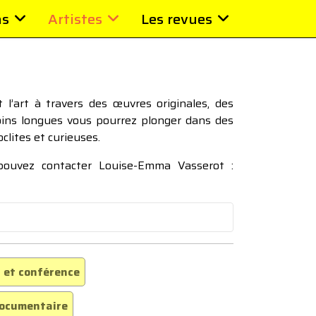
ns
Artistes
Les revues
l’art à travers des œuvres originales, des
moins longues vous pourrez plonger dans des
oclites et curieuses.
 pouvez contacter Louise-Emma Vasserot :
 et conférence
ocumentaire