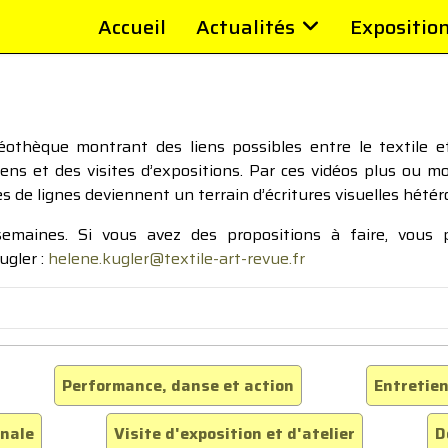
Accueil
Actualités
Expositio
thèque montrant des liens possibles entre le textile et 
tiens et des visites d’expositions. Par ces vidéos plus ou 
pes de lignes deviennent un terrain d’écritures visuelles hétér
 semaines. Si vous avez des propositions à faire, vous
ugler :
helene.kugler@textile-art-revue.fr
Performance, danse et action
Entretien
inale
Visite d'exposition et d'atelier
D