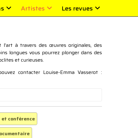
ns
Artistes
Les revues
l’art à travers des œuvres originales, des
moins longues vous pourrez plonger dans des
oclites et curieuses.
 pouvez contacter Louise-Emma Vasserot :
 et conférence
ocumentaire