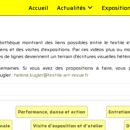
Accueil
Actualités
Expositio
thèque montrant des liens possibles entre le textile et 
tiens et des visites d’expositions. Par ces vidéos plus ou 
pes de lignes deviennent un terrain d’écritures visuelles hétér
 semaines. Si vous avez des propositions à faire, vous
ugler :
helene.kugler@textile-art-revue.fr
Performance, danse et action
Entretien
inale
Visite d'exposition et d'atelier
D