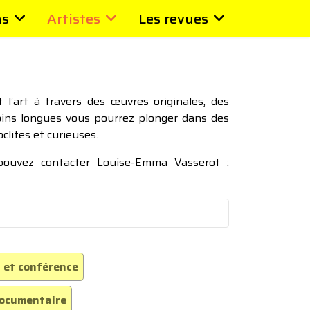
ns
Artistes
Les revues
l’art à travers des œuvres originales, des
moins longues vous pourrez plonger dans des
oclites et curieuses.
 pouvez contacter Louise-Emma Vasserot :
 et conférence
ocumentaire