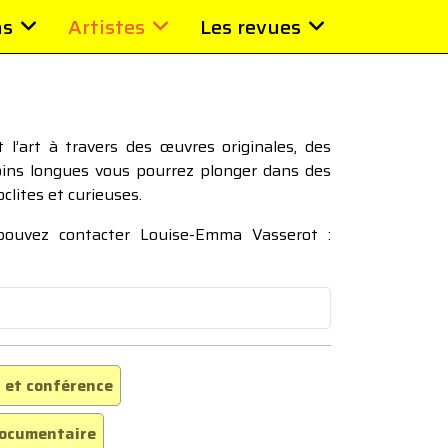
ns
Artistes
Les revues
l’art à travers des œuvres originales, des
moins longues vous pourrez plonger dans des
oclites et curieuses.
 pouvez contacter Louise-Emma Vasserot :
 et conférence
ocumentaire