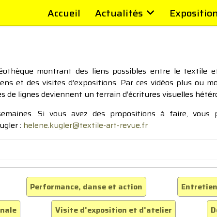
Accueil
Actualités
Expositio
thèque montrant des liens possibles entre le textile et 
tiens et des visites d’expositions. Par ces vidéos plus ou 
pes de lignes deviennent un terrain d’écritures visuelles hétér
 semaines. Si vous avez des propositions à faire, vous
ugler :
helene.kugler@textile-art-revue.fr
Performance, danse et action
Entretien
inale
Visite d'exposition et d'atelier
D