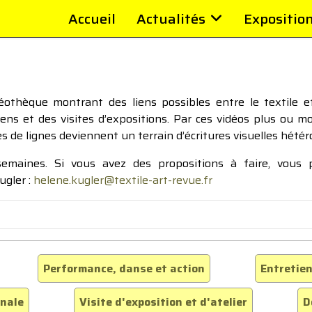
Accueil
Actualités
Expositio
thèque montrant des liens possibles entre le textile et 
tiens et des visites d’expositions. Par ces vidéos plus ou 
pes de lignes deviennent un terrain d’écritures visuelles hétér
 semaines. Si vous avez des propositions à faire, vous
ugler :
helene.kugler@textile-art-revue.fr
Performance, danse et action
Entretien
inale
Visite d'exposition et d'atelier
D