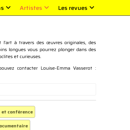
ns
Artistes
Les revues
l’art à travers des œuvres originales, des
moins longues vous pourrez plonger dans des
oclites et curieuses.
 pouvez contacter Louise-Emma Vasserot :
 et conférence
ocumentaire