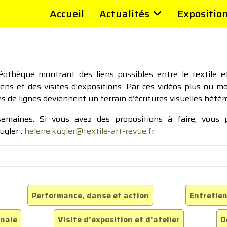
Accueil
Actualités
Expositio
thèque montrant des liens possibles entre le textile et 
tiens et des visites d’expositions. Par ces vidéos plus ou 
pes de lignes deviennent un terrain d’écritures visuelles hétér
 semaines. Si vous avez des propositions à faire, vous
ugler :
helene.kugler@textile-art-revue.fr
Performance, danse et action
Entretien
inale
Visite d'exposition et d'atelier
D