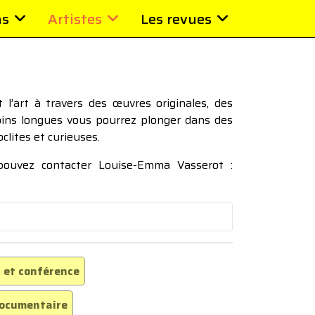
ns
Artistes
Les revues
l’art à travers des œuvres originales, des
moins longues vous pourrez plonger dans des
oclites et curieuses.
 pouvez contacter Louise-Emma Vasserot :
 et conférence
ocumentaire