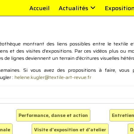
Accueil
Actualités
Expositio
thèque montrant des liens possibles entre le textile et 
tiens et des visites d’expositions. Par ces vidéos plus ou 
pes de lignes deviennent un terrain d’écritures visuelles hétér
 semaines. Si vous avez des propositions à faire, vous
ugler :
helene.kugler@textile-art-revue.fr
Performance, danse et action
Entretien
inale
Visite d'exposition et d'atelier
D