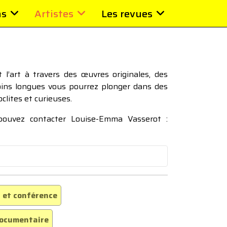
ns
Artistes
Les revues
l’art à travers des œuvres originales, des
moins longues vous pourrez plonger dans des
oclites et curieuses.
 pouvez contacter Louise-Emma Vasserot :
 et conférence
ocumentaire