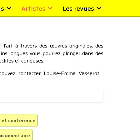
ns
Artistes
Les revues
l’art à travers des œuvres originales, des
moins longues vous pourrez plonger dans des
oclites et curieuses.
 pouvez contacter Louise-Emma Vasserot :
 et conférence
ocumentaire