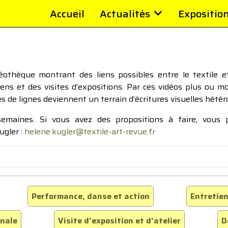
Accueil
Actualités
Expositio
thèque montrant des liens possibles entre le textile et 
tiens et des visites d’expositions. Par ces vidéos plus ou 
pes de lignes deviennent un terrain d’écritures visuelles hétér
 semaines. Si vous avez des propositions à faire, vous
ugler :
helene.kugler@textile-art-revue.fr
Performance, danse et action
Entretien
inale
Visite d'exposition et d'atelier
D