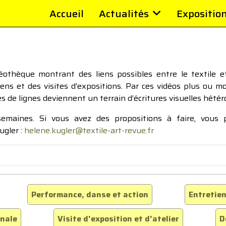
Accueil
Actualités
Expositio
thèque montrant des liens possibles entre le textile et 
tiens et des visites d’expositions. Par ces vidéos plus ou 
pes de lignes deviennent un terrain d’écritures visuelles hétér
 semaines. Si vous avez des propositions à faire, vous
ugler :
helene.kugler@textile-art-revue.fr
Performance, danse et action
Entretien
inale
Visite d'exposition et d'atelier
D