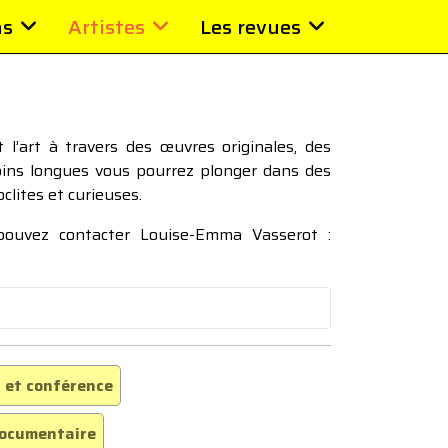
ns
Artistes
Les revues
l’art à travers des œuvres originales, des
moins longues vous pourrez plonger dans des
oclites et curieuses.
 pouvez contacter Louise-Emma Vasserot :
 et conférence
ocumentaire