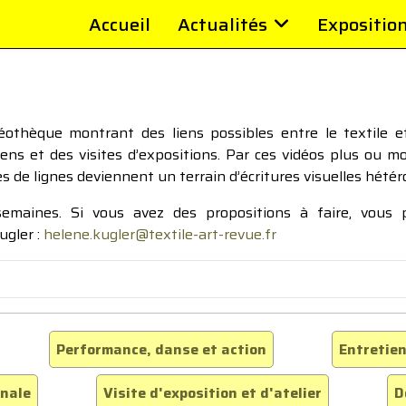
Accueil
Actualités
Expositio
thèque montrant des liens possibles entre le textile et 
tiens et des visites d’expositions. Par ces vidéos plus ou 
pes de lignes deviennent un terrain d’écritures visuelles hétér
 semaines. Si vous avez des propositions à faire, vous
ugler :
helene.kugler@textile-art-revue.fr
Performance, danse et action
Entretien
inale
Visite d'exposition et d'atelier
D