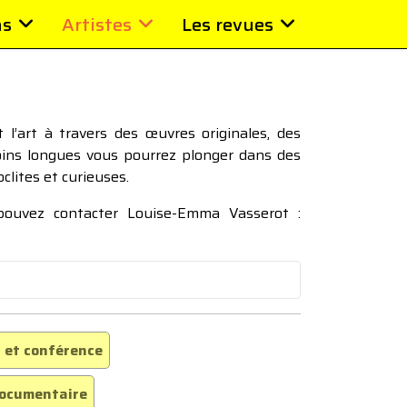
ns
Artistes
Les revues
l’art à travers des œuvres originales, des
moins longues vous pourrez plonger dans des
oclites et curieuses.
 pouvez contacter Louise-Emma Vasserot :
 et conférence
ocumentaire