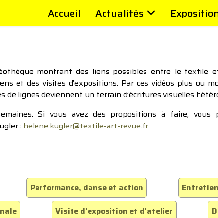
Accueil
Actualités
Expositio
thèque montrant des liens possibles entre le textile et 
tiens et des visites d’expositions. Par ces vidéos plus ou 
pes de lignes deviennent un terrain d’écritures visuelles hétér
 semaines. Si vous avez des propositions à faire, vous
ugler :
helene.kugler@textile-art-revue.fr
Performance, danse et action
Entretien
inale
Visite d'exposition et d'atelier
D