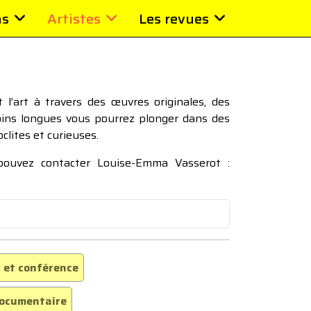
ns
Artistes
Les revues
l’art à travers des œuvres originales, des
moins longues vous pourrez plonger dans des
oclites et curieuses.
 pouvez contacter Louise-Emma Vasserot :
 et conférence
ocumentaire