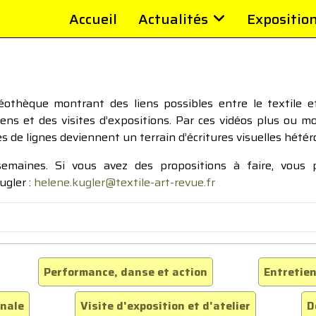
Accueil
Actualités
Expositio
thèque montrant des liens possibles entre le textile et 
tiens et des visites d’expositions. Par ces vidéos plus ou 
pes de lignes deviennent un terrain d’écritures visuelles hétér
 semaines. Si vous avez des propositions à faire, vous
ugler :
helene.kugler@textile-art-revue.fr
Performance, danse et action
Entretien
inale
Visite d'exposition et d'atelier
D