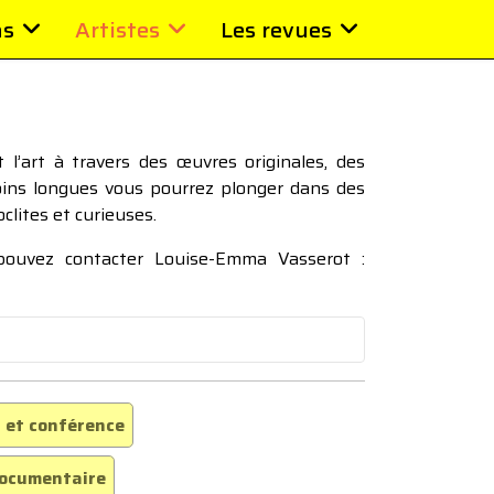
ns
Artistes
Les revues
l’art à travers des œuvres originales, des
moins longues vous pourrez plonger dans des
oclites et curieuses.
 pouvez contacter Louise-Emma Vasserot :
 et conférence
ocumentaire