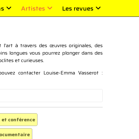
ns
Artistes
Les revues
l’art à travers des œuvres originales, des
moins longues vous pourrez plonger dans des
oclites et curieuses.
 pouvez contacter Louise-Emma Vasserot :
 et conférence
ocumentaire