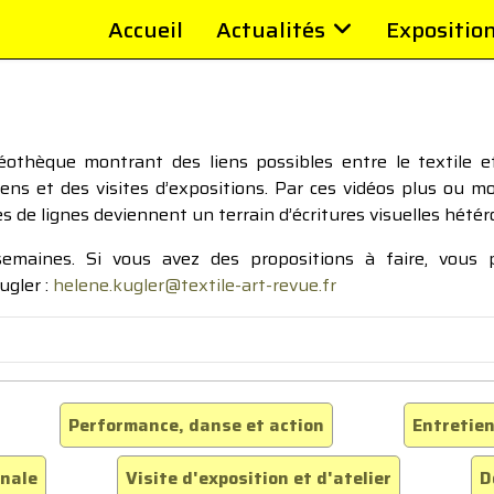
Accueil
Actualités
Expositio
thèque montrant des liens possibles entre le textile et 
tiens et des visites d’expositions. Par ces vidéos plus ou 
pes de lignes deviennent un terrain d’écritures visuelles hétér
 semaines. Si vous avez des propositions à faire, vous
ugler :
helene.kugler@textile-art-revue.fr
Performance, danse et action
Entretien
inale
Visite d'exposition et d'atelier
D