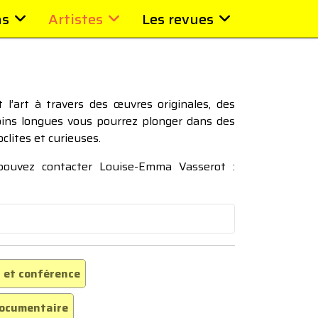
ns
Artistes
Les revues
l’art à travers des œuvres originales, des
moins longues vous pourrez plonger dans des
oclites et curieuses.
 pouvez contacter Louise-Emma Vasserot :
 et conférence
ocumentaire