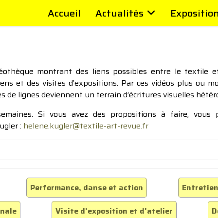
Accueil
Actualités
Expositio
thèque montrant des liens possibles entre le textile et 
tiens et des visites d’expositions. Par ces vidéos plus ou 
pes de lignes deviennent un terrain d’écritures visuelles hétér
 semaines. Si vous avez des propositions à faire, vous
ugler :
helene.kugler@textile-art-revue.fr
Performance, danse et action
Entretien
inale
Visite d'exposition et d'atelier
D