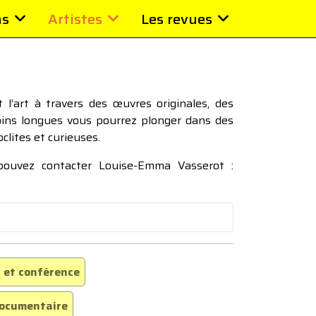
ns
Artistes
Les revues
l’art à travers des œuvres originales, des
moins longues vous pourrez plonger dans des
oclites et curieuses.
 pouvez contacter Louise-Emma Vasserot :
 et conférence
ocumentaire