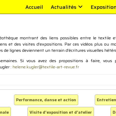
Accueil
Actualités
Expositio
thèque montrant des liens possibles entre le textile et 
tiens et des visites d’expositions. Par ces vidéos plus ou 
pes de lignes deviennent un terrain d’écritures visuelles hétér
 semaines. Si vous avez des propositions à faire, vous
ugler :
helene.kugler@textile-art-revue.fr
Performance, danse et action
Entretien
inale
Visite d'exposition et d'atelier
D