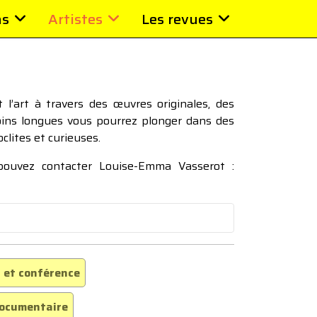
ns
Artistes
Les revues
l’art à travers des œuvres originales, des
moins longues vous pourrez plonger dans des
oclites et curieuses.
 pouvez contacter Louise-Emma Vasserot :
 et conférence
ocumentaire