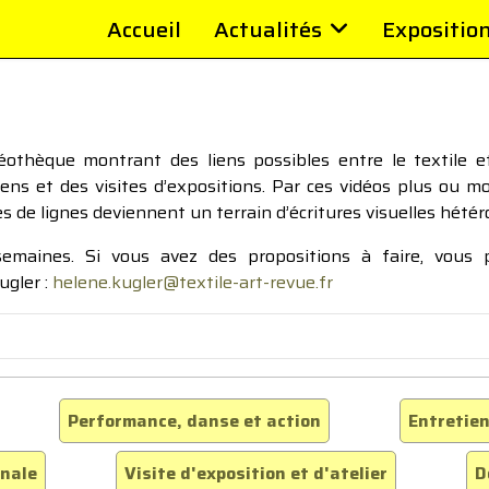
Accueil
Actualités
Expositio
thèque montrant des liens possibles entre le textile et 
tiens et des visites d’expositions. Par ces vidéos plus ou 
pes de lignes deviennent un terrain d’écritures visuelles hétér
 semaines. Si vous avez des propositions à faire, vous
ugler :
helene.kugler@textile-art-revue.fr
Performance, danse et action
Entretien
inale
Visite d'exposition et d'atelier
D