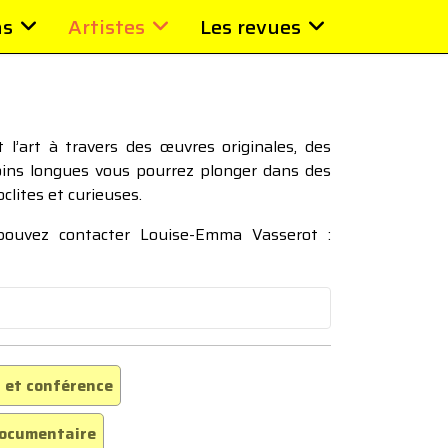
ns
Artistes
Les revues
l’art à travers des œuvres originales, des
moins longues vous pourrez plonger dans des
oclites et curieuses.
 pouvez contacter Louise-Emma Vasserot :
 et conférence
ocumentaire