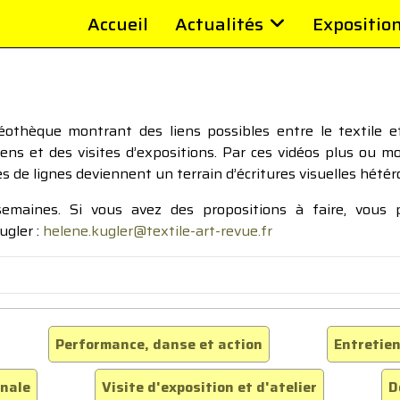
Accueil
Actualités
Expositio
thèque montrant des liens possibles entre le textile et 
tiens et des visites d’expositions. Par ces vidéos plus ou 
pes de lignes deviennent un terrain d’écritures visuelles hétér
 semaines. Si vous avez des propositions à faire, vous
ugler :
helene.kugler@textile-art-revue.fr
Performance, danse et action
Entretien
inale
Visite d'exposition et d'atelier
D