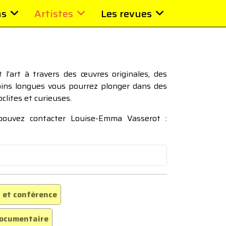
ns
Artistes
Les revues
l’art à travers des œuvres originales, des
moins longues vous pourrez plonger dans des
oclites et curieuses.
 pouvez contacter Louise-Emma Vasserot :
 et conférence
ocumentaire