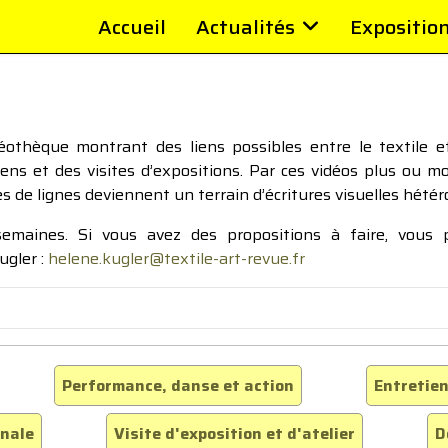
Accueil
Actualités
Expositio
thèque montrant des liens possibles entre le textile et 
tiens et des visites d’expositions. Par ces vidéos plus ou 
pes de lignes deviennent un terrain d’écritures visuelles hétér
 semaines. Si vous avez des propositions à faire, vous
ugler :
helene.kugler@textile-art-revue.fr
Performance, danse et action
Entretien
inale
Visite d'exposition et d'atelier
D