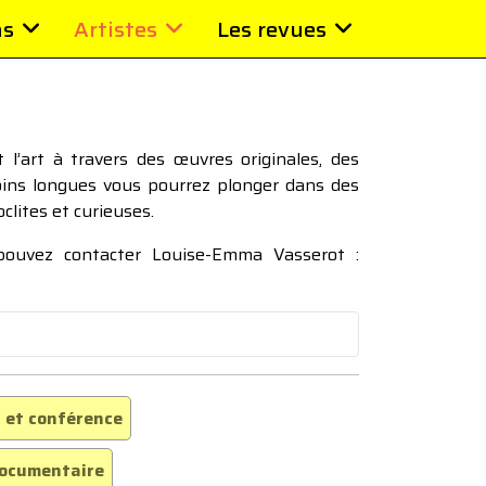
ns
Artistes
Les revues
l’art à travers des œuvres originales, des
moins longues vous pourrez plonger dans des
oclites et curieuses.
 pouvez contacter Louise-Emma Vasserot :
 et conférence
ocumentaire