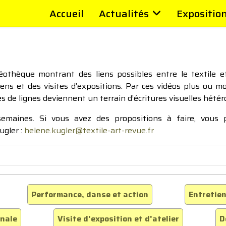
Accueil
Actualités
Expositio
thèque montrant des liens possibles entre le textile et 
tiens et des visites d’expositions. Par ces vidéos plus ou 
pes de lignes deviennent un terrain d’écritures visuelles hétér
 semaines. Si vous avez des propositions à faire, vous
ugler :
helene.kugler@textile-art-revue.fr
Performance, danse et action
Entretien
inale
Visite d'exposition et d'atelier
D