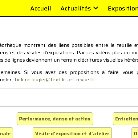
Accueil
Actualités
Expositio
thèque montrant des liens possibles entre le textile et 
tiens et des visites d’expositions. Par ces vidéos plus ou 
pes de lignes deviennent un terrain d’écritures visuelles hétér
 semaines. Si vous avez des propositions à faire, vous
ugler :
helene.kugler@textile-art-revue.fr
Performance, danse et action
Entretien
inale
Visite d'exposition et d'atelier
D