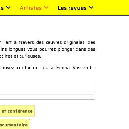
ns
Artistes
Les revues
l’art à travers des œuvres originales, des
moins longues vous pourrez plonger dans des
oclites et curieuses.
 pouvez contacter Louise-Emma Vasserot :
 et conférence
ocumentaire