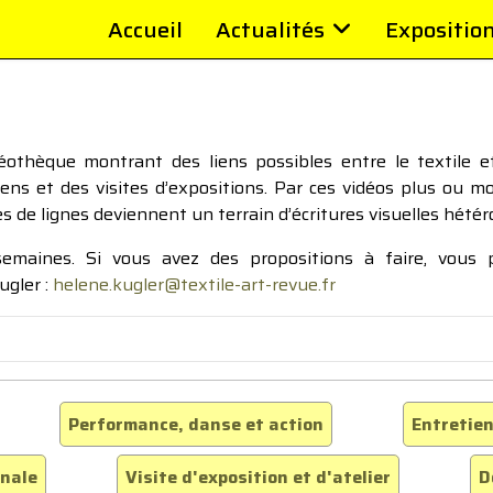
Accueil
Actualités
Expositio
thèque montrant des liens possibles entre le textile et 
tiens et des visites d’expositions. Par ces vidéos plus ou 
pes de lignes deviennent un terrain d’écritures visuelles hétér
 semaines. Si vous avez des propositions à faire, vous
ugler :
helene.kugler@textile-art-revue.fr
Performance, danse et action
Entretien
inale
Visite d'exposition et d'atelier
D