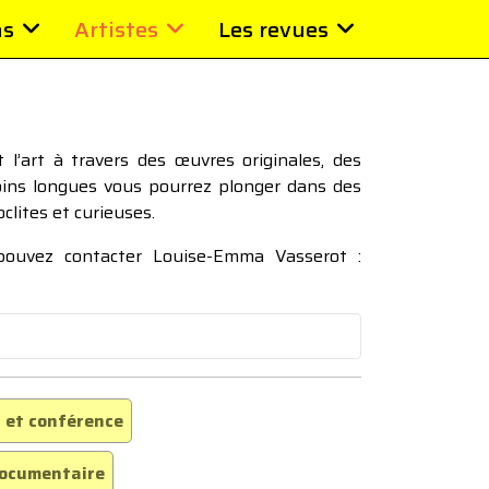
ns
Artistes
Les revues
l’art à travers des œuvres originales, des
moins longues vous pourrez plonger dans des
oclites et curieuses.
 pouvez contacter Louise-Emma Vasserot :
 et conférence
ocumentaire