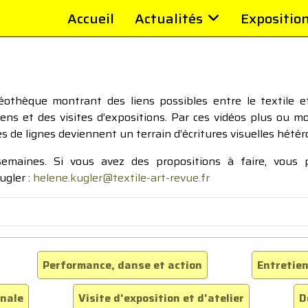
Accueil
Actualités
Expositio
thèque montrant des liens possibles entre le textile et 
tiens et des visites d’expositions. Par ces vidéos plus ou 
pes de lignes deviennent un terrain d’écritures visuelles hétér
 semaines. Si vous avez des propositions à faire, vous
ugler :
helene.kugler@textile-art-revue.fr
Performance, danse et action
Entretien
inale
Visite d'exposition et d'atelier
D