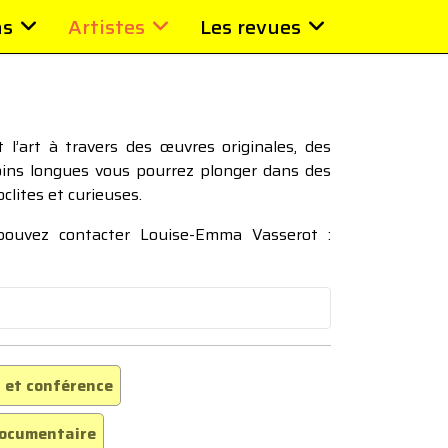
ns
Artistes
Les revues
l’art à travers des œuvres originales, des
moins longues vous pourrez plonger dans des
oclites et curieuses.
 pouvez contacter Louise-Emma Vasserot :
 et conférence
ocumentaire