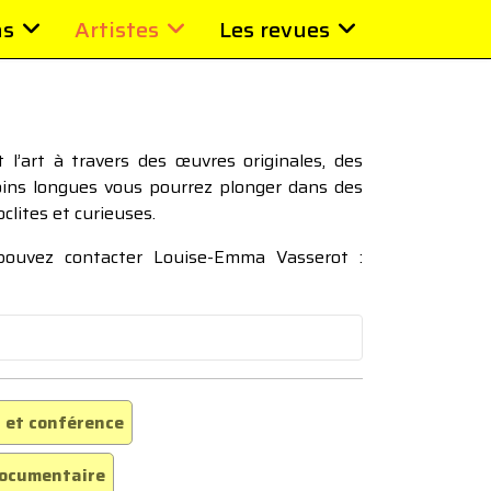
ns
Artistes
Les revues
l’art à travers des œuvres originales, des
moins longues vous pourrez plonger dans des
oclites et curieuses.
 pouvez contacter Louise-Emma Vasserot :
 et conférence
ocumentaire