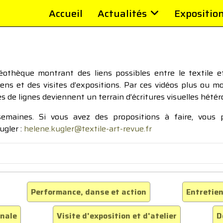
Accueil
Actualités
Expositio
thèque montrant des liens possibles entre le textile et 
tiens et des visites d’expositions. Par ces vidéos plus ou 
pes de lignes deviennent un terrain d’écritures visuelles hétér
 semaines. Si vous avez des propositions à faire, vous
ugler :
helene.kugler@textile-art-revue.fr
Performance, danse et action
Entretien
inale
Visite d'exposition et d'atelier
D