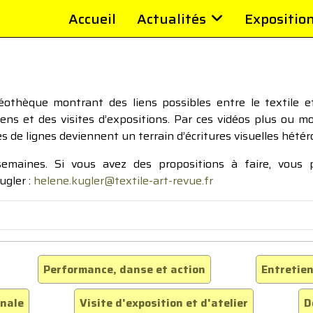
Accueil
Actualités
Expositio
thèque montrant des liens possibles entre le textile et 
tiens et des visites d’expositions. Par ces vidéos plus ou 
pes de lignes deviennent un terrain d’écritures visuelles hétér
 semaines. Si vous avez des propositions à faire, vous
ugler :
helene.kugler@textile-art-revue.fr
Performance, danse et action
Entretien
inale
Visite d'exposition et d'atelier
D