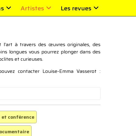
ns
Artistes
Les revues
l’art à travers des œuvres originales, des
moins longues vous pourrez plonger dans des
oclites et curieuses.
 pouvez contacter Louise-Emma Vasserot :
 et conférence
ocumentaire