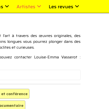
ns
Artistes
Les revues
l’art à travers des œuvres originales, des
moins longues vous pourrez plonger dans des
oclites et curieuses.
 pouvez contacter Louise-Emma Vasserot :
 et conférence
ocumentaire