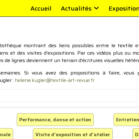
Accueil
Actualités
Expositio
thèque montrant des liens possibles entre le textile et 
tiens et des visites d’expositions. Par ces vidéos plus ou 
pes de lignes deviennent un terrain d’écritures visuelles hétér
 semaines. Si vous avez des propositions à faire, vous
ugler :
helene.kugler@textile-art-revue.fr
Performance, danse et action
Entretien
inale
Visite d'exposition et d'atelier
D