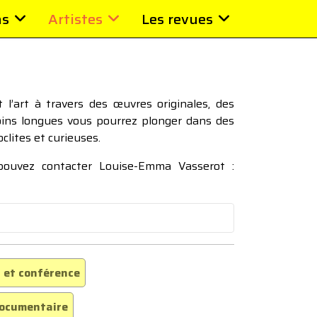
ns
Artistes
Les revues
l’art à travers des œuvres originales, des
moins longues vous pourrez plonger dans des
oclites et curieuses.
 pouvez contacter Louise-Emma Vasserot :
 et conférence
ocumentaire