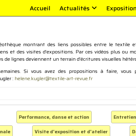
Accueil
Actualités
Expositio
thèque montrant des liens possibles entre le textile et 
tiens et des visites d’expositions. Par ces vidéos plus ou 
pes de lignes deviennent un terrain d’écritures visuelles hétér
 semaines. Si vous avez des propositions à faire, vous
ugler :
helene.kugler@textile-art-revue.fr
Performance, danse et action
Entretien
inale
Visite d'exposition et d'atelier
D