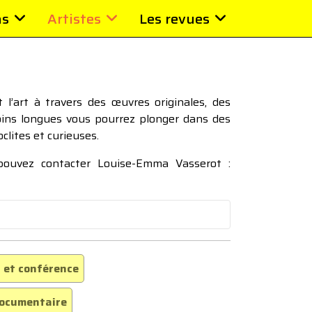
ns
Artistes
Les revues
l’art à travers des œuvres originales, des
moins longues vous pourrez plonger dans des
oclites et curieuses.
 pouvez contacter Louise-Emma Vasserot :
 et conférence
ocumentaire