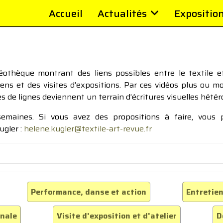
Accueil
Actualités
Expositio
thèque montrant des liens possibles entre le textile et 
tiens et des visites d’expositions. Par ces vidéos plus ou 
pes de lignes deviennent un terrain d’écritures visuelles hétér
 semaines. Si vous avez des propositions à faire, vous
ugler :
helene.kugler@textile-art-revue.fr
Performance, danse et action
Entretien
inale
Visite d'exposition et d'atelier
D