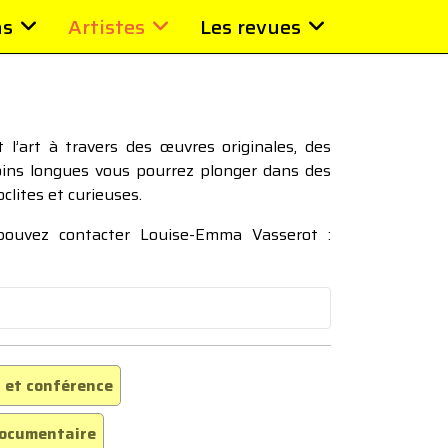
ns
Artistes
Les revues
l’art à travers des œuvres originales, des
moins longues vous pourrez plonger dans des
oclites et curieuses.
 pouvez contacter Louise-Emma Vasserot :
 et conférence
ocumentaire