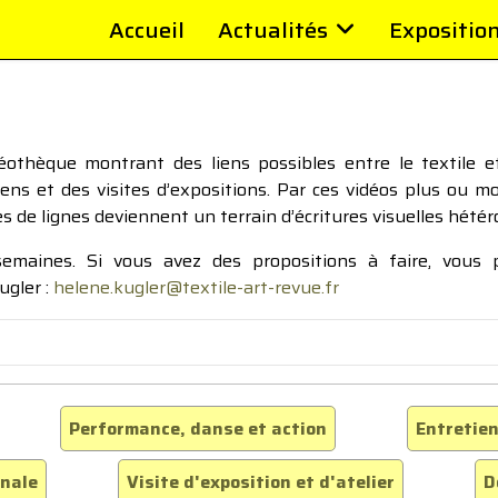
Accueil
Actualités
Expositio
thèque montrant des liens possibles entre le textile et 
tiens et des visites d’expositions. Par ces vidéos plus ou 
pes de lignes deviennent un terrain d’écritures visuelles hétér
 semaines. Si vous avez des propositions à faire, vous
ugler :
helene.kugler@textile-art-revue.fr
Performance, danse et action
Entretien
inale
Visite d'exposition et d'atelier
D