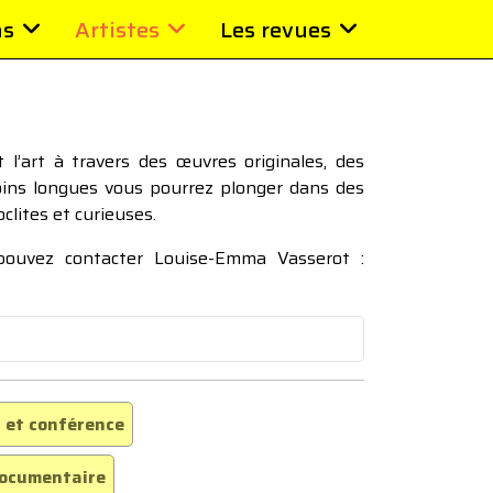
ns
Artistes
Les revues
l’art à travers des œuvres originales, des
moins longues vous pourrez plonger dans des
oclites et curieuses.
 pouvez contacter Louise-Emma Vasserot :
 et conférence
ocumentaire