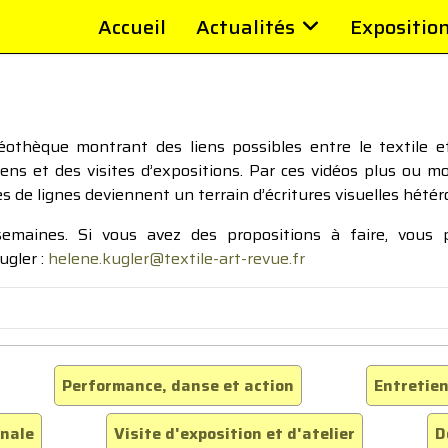
Accueil
Actualités
Expositio
thèque montrant des liens possibles entre le textile et 
tiens et des visites d’expositions. Par ces vidéos plus ou 
pes de lignes deviennent un terrain d’écritures visuelles hétér
 semaines. Si vous avez des propositions à faire, vous
ugler :
helene.kugler@textile-art-revue.fr
Performance, danse et action
Entretien
inale
Visite d'exposition et d'atelier
D