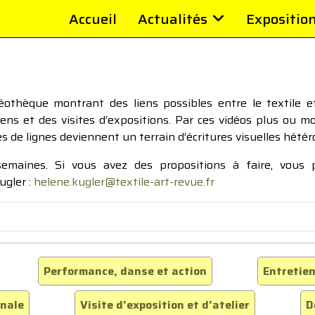
Accueil
Actualités
Expositio
thèque montrant des liens possibles entre le textile et 
tiens et des visites d’expositions. Par ces vidéos plus ou 
pes de lignes deviennent un terrain d’écritures visuelles hétér
 semaines. Si vous avez des propositions à faire, vous
ugler :
helene.kugler@textile-art-revue.fr
Performance, danse et action
Entretien
inale
Visite d'exposition et d'atelier
D