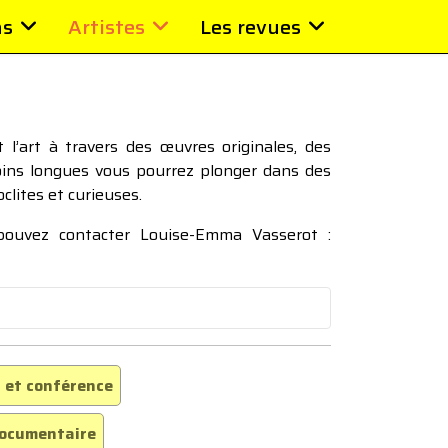
ns
Artistes
Les revues
l’art à travers des œuvres originales, des
moins longues vous pourrez plonger dans des
oclites et curieuses.
 pouvez contacter Louise-Emma Vasserot :
 et conférence
ocumentaire