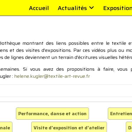
Accueil
Actualités
Expositio
thèque montrant des liens possibles entre le textile et 
tiens et des visites d’expositions. Par ces vidéos plus ou 
pes de lignes deviennent un terrain d’écritures visuelles hétér
 semaines. Si vous avez des propositions à faire, vous
ugler :
helene.kugler@textile-art-revue.fr
Performance, danse et action
Entretien
inale
Visite d'exposition et d'atelier
D