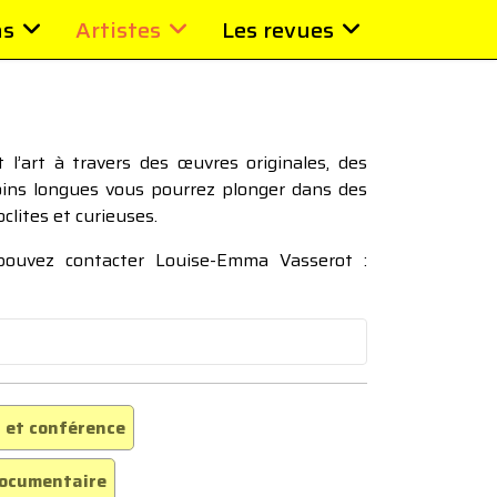
ns
Artistes
Les revues
l’art à travers des œuvres originales, des
moins longues vous pourrez plonger dans des
oclites et curieuses.
 pouvez contacter Louise-Emma Vasserot :
 et conférence
ocumentaire