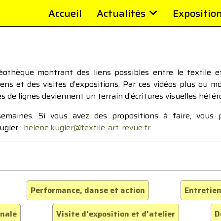
Accueil
Actualités
Expositio
thèque montrant des liens possibles entre le textile et 
tiens et des visites d’expositions. Par ces vidéos plus ou 
pes de lignes deviennent un terrain d’écritures visuelles hétér
 semaines. Si vous avez des propositions à faire, vous
ugler :
helene.kugler@textile-art-revue.fr
Performance, danse et action
Entretien
inale
Visite d'exposition et d'atelier
D