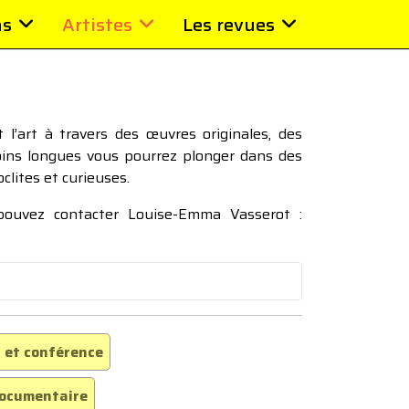
ns
Artistes
Les revues
l’art à travers des œuvres originales, des
moins longues vous pourrez plonger dans des
oclites et curieuses.
 pouvez contacter Louise-Emma Vasserot :
 et conférence
ocumentaire