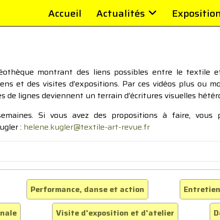
Accueil
Actualités
Expositio
thèque montrant des liens possibles entre le textile et 
tiens et des visites d’expositions. Par ces vidéos plus ou 
pes de lignes deviennent un terrain d’écritures visuelles hétér
 semaines. Si vous avez des propositions à faire, vous
ugler :
helene.kugler@textile-art-revue.fr
Performance, danse et action
Entretien
inale
Visite d'exposition et d'atelier
D