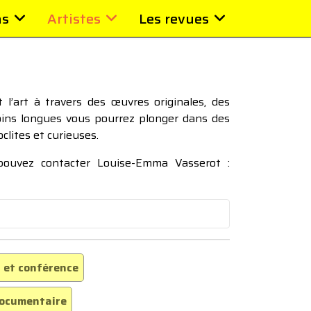
ns
Artistes
Les revues
l’art à travers des œuvres originales, des
moins longues vous pourrez plonger dans des
oclites et curieuses.
 pouvez contacter Louise-Emma Vasserot :
 et conférence
ocumentaire