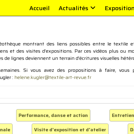
Accueil
Actualités
Expositio
thèque montrant des liens possibles entre le textile et 
tiens et des visites d’expositions. Par ces vidéos plus ou 
pes de lignes deviennent un terrain d’écritures visuelles hétér
 semaines. Si vous avez des propositions à faire, vous
ugler :
helene.kugler@textile-art-revue.fr
Performance, danse et action
Entretien
inale
Visite d'exposition et d'atelier
D