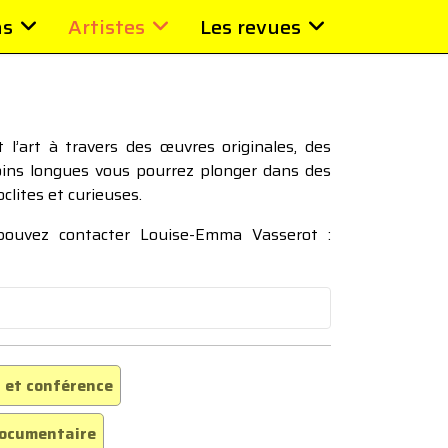
ns
Artistes
Les revues
l’art à travers des œuvres originales, des
moins longues vous pourrez plonger dans des
oclites et curieuses.
 pouvez contacter Louise-Emma Vasserot :
 et conférence
ocumentaire